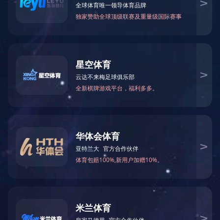
TF5000@医用空气压缩机
开云体育
前一页
1
后一页
尾页
产品中心
制氧机
褥疮防治床垫
雾化器
简易呼吸器
医用空气压缩机