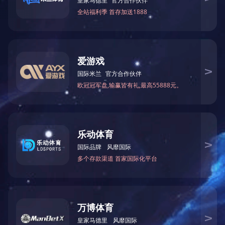
空氧混合器
空氧混合仪
急救转运呼吸机
呼吸管路硅胶类产品
新闻资讯
开云体育-开云(中国)一站式服务官方网站全国售后服务电话400-
993-6860
制氧机选购攻略| 3L机/5L机？到底选哪个？
医用分子筛制氧机SL-3A330/530系列使用视频
医用分子筛制氧机SL-3W系列使用视频
家用制氧机应对新冠真的有用吗？