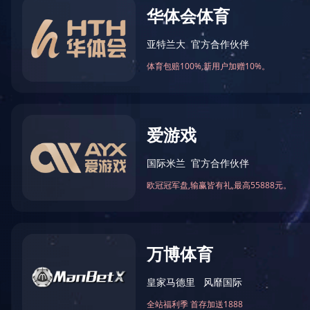
招商加盟
加
市场分布
开云体育
化工厂
加盟合作
氧类、
新闻资讯