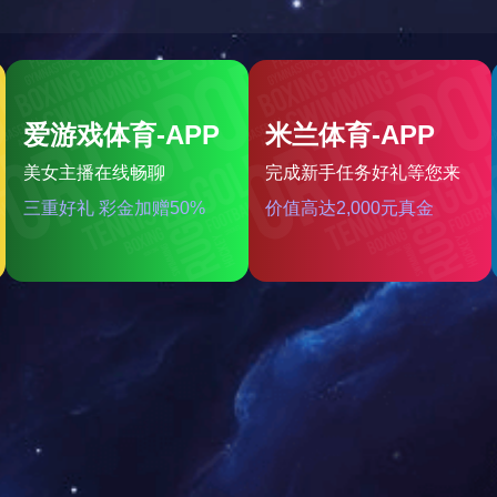
区域经理：石金江
负责地区：
销售经理：马建兵
对象：
负责地区：
伙伴限医疗器械代理商，全国各地器械经销商，
资质齐全。
产品销售合作是免费的，没有任何名义的变相收
区域经理：杨海
负责地区：
的销售优势：
区域经理：胡晓
产经营，一站式产品提供
质量可靠，注重商誉口碑
负责地区：
竞争力的价格
余家合作经销商，共创销售业绩
区域经理：胡唐