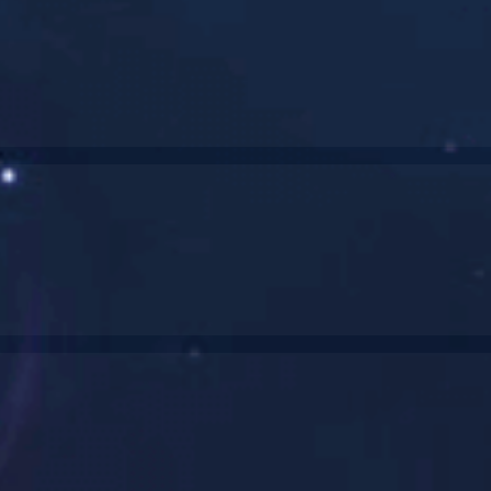
氧机
医用分子筛
产品型号：S
产品机型
产品重量：