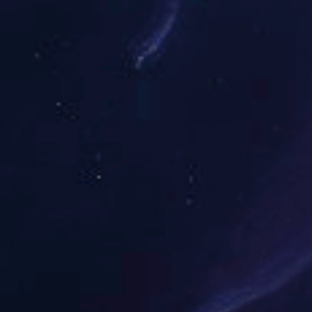
医用分子筛制氧机SL-3W系列使用视频
家用制氧机应对新冠真的有用吗？
在家吸氧，要注意什么？
联系我们
联系人: 开云体育-开云(中国)一站式服务官
方网站
联系电话: 400-993-6860
QQ:14675016（同微信）
联系地址: 北京市房山区琉璃河镇